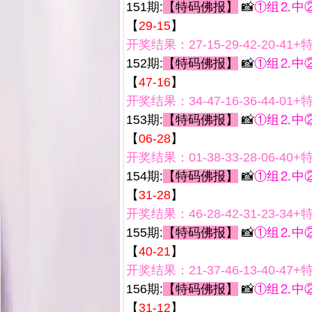
151期:
【特码佛报】
📸
①组⒉中
【
29-15
】
开奖结果：27-15-29-42-20-41+
152期:
【特码佛报】
📸
①组⒉中
【
47-16
】
开奖结果：34-47-16-36-44-01+
153期:
【特码佛报】
📸
①组⒉中
【
06-28
】
开奖结果：01-38-33-28-06-40+
154期:
【特码佛报】
📸
①组⒉中
【
31-28
】
开奖结果：46-28-42-31-23-34+
155期:
【特码佛报】
📸
①组⒉中
【
40-21
】
开奖结果：21-37-46-13-40-47+
156期:
【特码佛报】
📸
①组⒉中
【
31-12
】