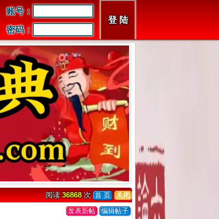
账号：
密码：
阅读
36868
次
首 页
关闭
发表新帖
编辑帖子