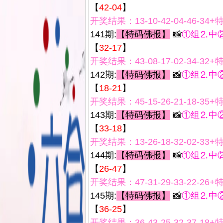
【
42-04
】
开奖结果：13-10-42-04-46-34+
141期:
【特码佛报】
📸
①组⒉中
【
32-17
】
开奖结果：43-08-17-02-34-32+
142期:
【特码佛报】
📸
①组⒉中
【
18-21
】
开奖结果：45-15-26-21-18-35+
143期:
【特码佛报】
📸
①组⒉中
【
33-18
】
开奖结果：13-26-18-32-02-33+
144期:
【特码佛报】
📸
①组⒉中
【
26-47
】
开奖结果：47-31-29-33-22-26+
145期:
【特码佛报】
📸
①组⒉中
【
36-25
】
开奖结果：36-43-25-32-37-18+