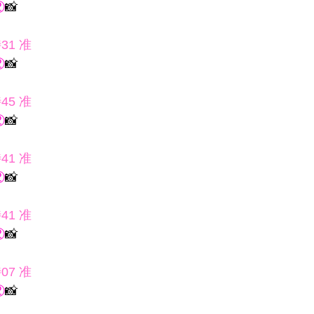
②
📸
特31 准
②
📸
特45 准
②
📸
特41 准
②
📸
特41 准
②
📸
特07 准
②
📸