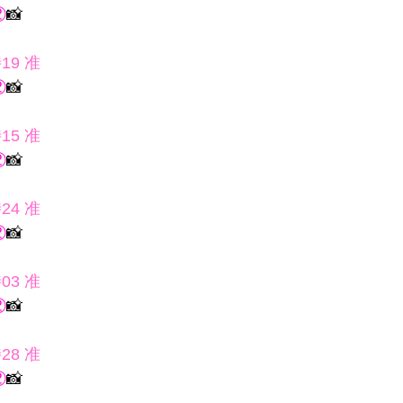
②
📸
特19 准
②
📸
特15 准
②
📸
特24 准
②
📸
特03 准
②
📸
特28 准
②
📸