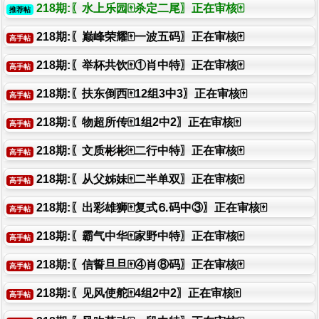
218期:〖水上乐园🀄杀定二尾〗正在审核🀄
推荐帖
218期:〖巅峰荣耀🀄一波五码〗正在审核🀄
高手帖
218期:〖举杯共饮🀄①肖中特〗正在审核🀄
高手帖
218期:〖扶东倒西🀄12组3中3〗正在审核🀄
高手帖
218期:〖物超所传🀄1组2中2〗正在审核🀄
高手帖
218期:〖文质彬彬🀄二行中特〗正在审核🀄
高手帖
218期:〖从父姊妹🀄二半单双〗正在审核🀄
高手帖
218期:〖出彩雄狮🀄复式⒍码中③〗正在审核🀄
高手帖
218期:〖霸气中华🀄家野中特〗正在审核🀄
高手帖
218期:〖信誓旦旦🀄④肖⑧码〗正在审核🀄
高手帖
218期:〖见风使舵🀄4组2中2〗正在审核🀄
高手帖