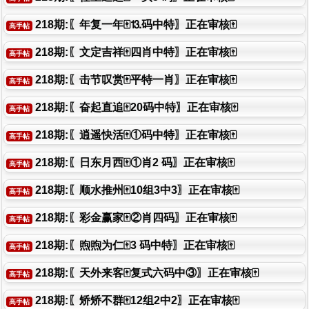
218期:〖年复一年🀄⒔码中特〗正在审核🀄
高手帖
218期:〖文定吉祥🀄四肖中特〗正在审核🀄
高手帖
218期:〖击节叹赏🀄平特一肖〗正在审核🀄
高手帖
218期:〖奋起直追🀄20码中特〗正在审核🀄
高手帖
218期:〖逍遥快活🀄①码中特〗正在审核🀄
高手帖
218期:〖日东月西🀄①肖2 码〗正在审核🀄
高手帖
218期:〖顺水推州🀄10组3中3〗正在审核🀄
高手帖
218期:〖彩金赢家🀄②肖四码〗正在审核🀄
高手帖
218期:〖煦煦为仁🀄3 码中特〗正在审核🀄
高手帖
218期:〖天外来客🀄复式六码中③〗正在审核🀄
高手帖
218期:〖矫矫不群🀄12组2中2〗正在审核🀄
高手帖