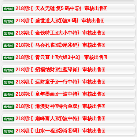
218期:〖天衣无缝 复5 码中②〗审核出售🀄
出售帖
218期:〖盛世道人🀄①波8 码〗审核出售🀄
出售帖
218期:〖金钱特工🀄大小中特〗审核出售🀄
出售帖
218期:〖马会孔雀🀄②尾④码〗审核出售🀄
出售帖
218期:〖青云直上🀄六组3中3〗 审核出售🀄
出售帖
218期:〖招福纳财🀄红蓝绿肖〗审核出售🀄
出售帖
218期:〖运财童子🀄一行中特〗审核出售🀄
出售帖
218期:〖童年墨画🀄一波中特〗审核出售🀄
出售帖
218期:〖港澳财神🀄特合单双〗审核出售🀄
出售帖
218期:〖巅峰富人🀄①波中特〗审核出售🀄
出售帖
218期:〖山水一程🀄③肖⑥码〗审核出售🀄
出售帖