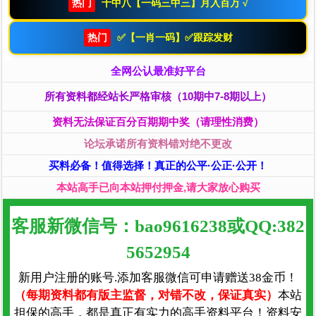
热门
十中八【一码三中三】月入百万 √
热门
✅【一肖一码】✅跟踪发财
全网公认最准好平台
所有资料都经站长严格审核（10期中7-8期以上）
资料无法保证百分百期期中奖（请理性消费）
论坛承诺所有资料错对绝不更改
买料必备！值得选择！真正的公平·公正·公开！
本站高手已向本站押付押金,请大家放心购买
客服新微信号：bao9616238或QQ:382
5652954
新用户注册的账号.添加客服微信可申请赠送38金币！
（每期资料都有版主监督，对错不改，保证真实）
本站
担保的高手，都是真正有实力的高手资料平台！资料安